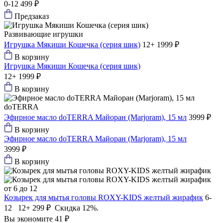
0-12
499 ₽
Предзаказ
Развивающие игрушки
Игрушка Мякиши Кошечка (серия шик)
12+
1999 ₽
В корзину
Игрушка Мякиши Кошечка (серия шик)
12+
1999 ₽
В корзину
doTERRA
Эфирное масло doTERRA Майоран (Marjoram), 15 мл
3999 ₽
В корзину
Эфирное масло doTERRA Майоран (Marjoram), 15 мл
3999 ₽
В корзину
от 6 до 12
Козырек для мытья головы ROXY-KIDS желтый жирафик
6-
12 12+
299 ₽
Скидка 12%.
Вы экономите 41 ₽