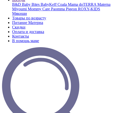
B&D
Baby Bites
BabyKeff
Coala Mama
doTERRA
Materna
Miyoumi
Mommy Care
Paomma
Pigeon
ROXY-KIDS
Мякиши
Товары по возрасту
Питание Матерна
Скидки
Оплата и доставка
Контакты
В помощь маме