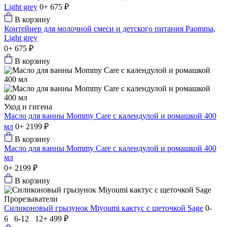
Light grey
0+
675 ₽
В корзину
Контейнер для молочной смеси и детского питания Paomma,
Light grey
0+
675 ₽
В корзину
Уход и гигена
Масло для ванны Mommy Care с календулой и ромашкой 400
мл
0+
2199 ₽
В корзину
Масло для ванны Mommy Care с календулой и ромашкой 400
мл
0+
2199 ₽
В корзину
Прорезыватели
Силиконовый грызунок Мiyoumi кактус с щеточкой Sage
0-
6 6-12 12+
499 ₽