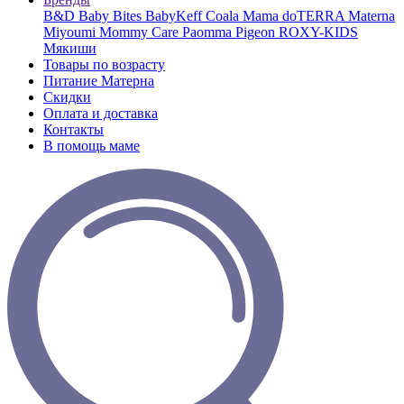
B&D
Baby Bites
BabyKeff
Coala Mama
doTERRA
Materna
Miyoumi
Mommy Care
Paomma
Pigeon
ROXY-KIDS
Мякиши
Товары по возрасту
Питание Матерна
Скидки
Оплата и доставка
Контакты
В помощь маме