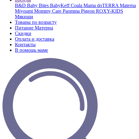
B&D
Baby Bites
BabyKeff
Coala Mama
doTERRA
Materna
Miyoumi
Mommy Care
Paomma
Pigeon
ROXY-KIDS
Мякиши
Товары по возрасту
Питание Матерна
Скидки
Оплата и доставка
Контакты
В помощь маме