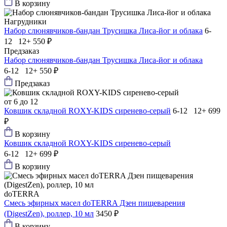
В корзину
Нагрудники
Набор слюнявчиков-бандан Трусишка Лиса-йог и облака
6-
12 12+
550 ₽
Предзаказ
Набор слюнявчиков-бандан Трусишка Лиса-йог и облака
6-12 12+
550 ₽
Предзаказ
от 6 до 12
Ковшик складной ROXY-KIDS сиренево-серый
6-12 12+
699
₽
В корзину
Ковшик складной ROXY-KIDS сиренево-серый
6-12 12+
699 ₽
В корзину
doTERRA
Смесь эфирных масел doTERRA Дзен пищеварения
(DigestZen), роллер, 10 мл
3450 ₽
В корзину