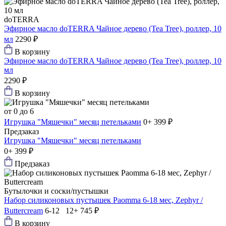
doTERRA
Эфирное масло doTERRA Чайное дерево (Tea Tree), роллер, 10
мл
2290 ₽
В корзину
Эфирное масло doTERRA Чайное дерево (Tea Tree), роллер, 10
мл
2290 ₽
В корзину
от 0 до 6
Игрушка "Мяшечки" месяц петельками
0+
399 ₽
Предзаказ
Игрушка "Мяшечки" месяц петельками
0+
399 ₽
Предзаказ
Бутылочки и соски/пустышки
Набор силиконовых пустышек Paomma 6-18 мес, Zephyr /
Buttercream
6-12 12+
745 ₽
В корзину