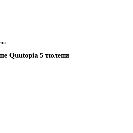
ени
не Quutopia 5 тюлени