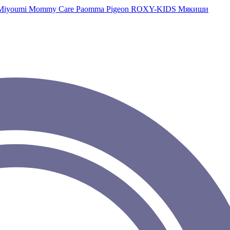
Miyoumi
Mommy Care
Paomma
Pigeon
ROXY-KIDS
Мякиши