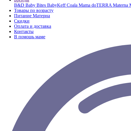
B&D
Baby Bites
BabyKeff
Coala Mama
doTERRA
Materna
Товары по возрасту
Питание Матерна
Скидки
Оплата и доставка
Контакты
В помощь маме