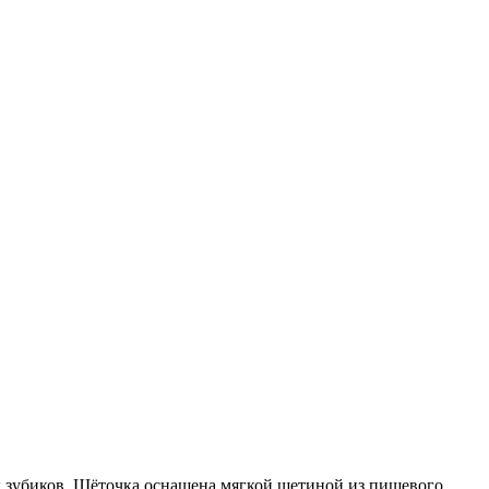
х зубиков. Щёточка оснащена мягкой щетиной из пищевого