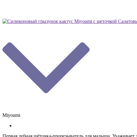
Miyoumi
Первая зубная щёточка-прорезыватель для малыша. Ухаживает 