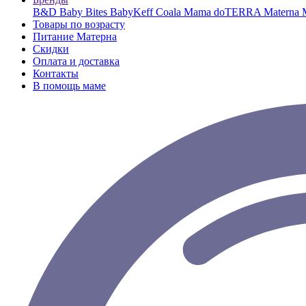
B&D
Baby Bites
BabyKeff
Coala Mama
doTERRA
Materna
Товары по возрасту
Питание Матерна
Скидки
Оплата и доставка
Контакты
В помощь маме