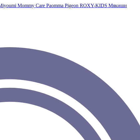
Miyoumi
Mommy Care
Paomma
Pigeon
ROXY-KIDS
Мякиши