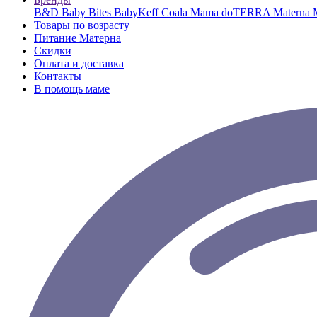
B&D
Baby Bites
BabyKeff
Coala Mama
doTERRA
Materna
Товары по возрасту
Питание Матерна
Скидки
Оплата и доставка
Контакты
В помощь маме