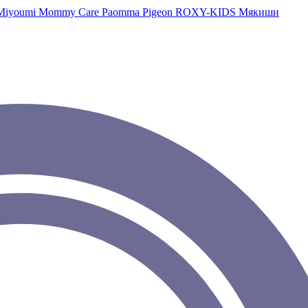
Miyoumi
Mommy Care
Paomma
Pigeon
ROXY-KIDS
Мякиши