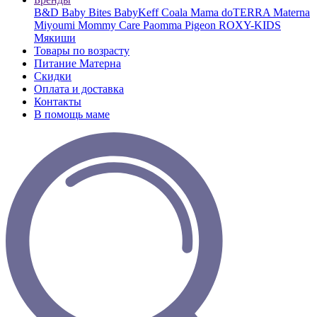
B&D
Baby Bites
BabyKeff
Coala Mama
doTERRA
Materna
Miyoumi
Mommy Care
Paomma
Pigeon
ROXY-KIDS
Мякиши
Товары по возрасту
Питание Матерна
Скидки
Оплата и доставка
Контакты
В помощь маме