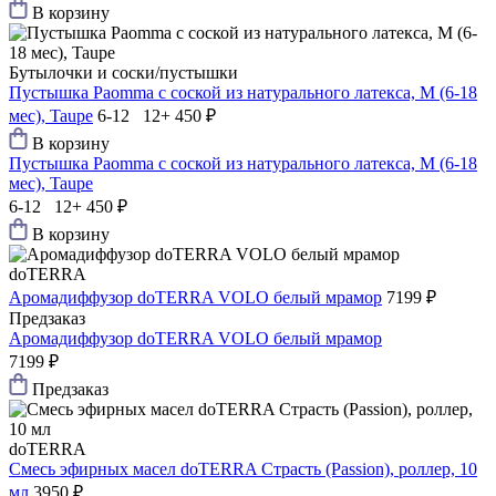
В корзину
Бутылочки и соски/пустышки
Пустышка Paomma с соской из натурального латекса, M (6-18
мес), Taupe
6-12 12+
450 ₽
В корзину
Пустышка Paomma с соской из натурального латекса, M (6-18
мес), Taupe
6-12 12+
450 ₽
В корзину
doTERRA
Аромадиффузор doTERRA VOLO белый мрамор
7199 ₽
Предзаказ
Аромадиффузор doTERRA VOLO белый мрамор
7199 ₽
Предзаказ
doTERRA
Смесь эфирных масел doTERRA Страсть (Passion), роллер, 10
мл
3950 ₽