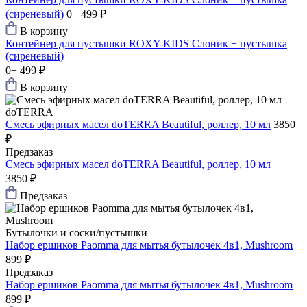
(сиреневый)
0+
499 ₽
В корзину
Контейнер для пустышки ROXY-KIDS Слоник + пустышка
(сиреневый)
0+
499 ₽
В корзину
doTERRA
Смесь эфирных масел doTERRA Beautiful, роллер, 10 мл
3850
₽
Предзаказ
Смесь эфирных масел doTERRA Beautiful, роллер, 10 мл
3850 ₽
Предзаказ
Бутылочки и соски/пустышки
Набор ершиков Paomma для мытья бутылочек 4в1, Mushroom
899 ₽
Предзаказ
Набор ершиков Paomma для мытья бутылочек 4в1, Mushroom
899 ₽