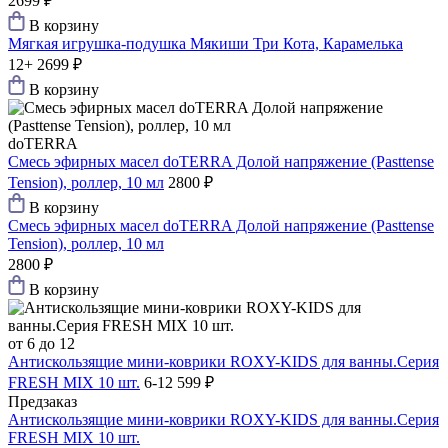
2699 ₽
В корзину
Мягкая игрушка-подушка Мякиши Три Кота, Карамелька
12+
2699 ₽
В корзину
doTERRA
Смесь эфирных масел doTERRA Долой напряжение (Pasttense
Tension), роллер, 10 мл
2800 ₽
В корзину
Смесь эфирных масел doTERRA Долой напряжение (Pasttense
Tension), роллер, 10 мл
2800 ₽
В корзину
от 6 до 12
Антискользящие мини-коврики ROXY-KIDS для ванны.Серия
FRESH MIX 10 шт.
6-12
599 ₽
Предзаказ
Антискользящие мини-коврики ROXY-KIDS для ванны.Серия
FRESH MIX 10 шт.