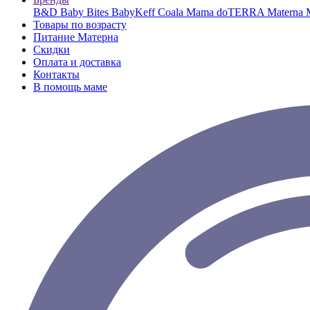
B&D
Baby Bites
BabyKeff
Coala Mama
doTERRA
Materna
Товары по возрасту
Питание Матерна
Скидки
Оплата и доставка
Контакты
В помощь маме