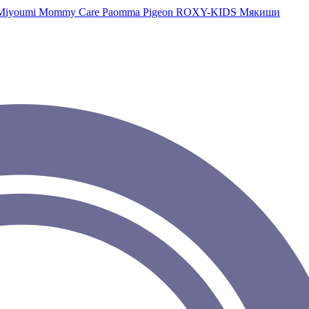
Miyoumi
Mommy Care
Paomma
Pigeon
ROXY-KIDS
Мякиши