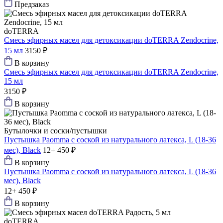
Предзаказ
doTERRA
Смесь эфирных масел для детоксикации doTERRA Zendocrine,
15 мл
3150 ₽
В корзину
Смесь эфирных масел для детоксикации doTERRA Zendocrine,
15 мл
3150 ₽
В корзину
Бутылочки и соски/пустышки
Пустышка Paomma с соской из натурального латекса, L (18-36
мес), Black
12+
450 ₽
В корзину
Пустышка Paomma с соской из натурального латекса, L (18-36
мес), Black
12+
450 ₽
В корзину
doTERRA