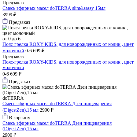
Предзаказ
Смесь эфирных масел doTERRA slim&sassy 15мл
3999 ₽
Предзаказ
от 0 до 6
Пояс-грелка ROXY-KIDS, для новорожденных от колик , цвет
молочный
0-6
699 ₽
Предзаказ
Пояс-грелка ROXY-KIDS, для новорожденных от колик , цвет
молочный
0-6
699 ₽
Предзаказ
doTERRA
Смесь эфирных масел doTERRA Дзен пищеварения
(DigestZen),15 мл
2900 ₽
В корзину
Смесь эфирных масел doTERRA Дзен пищеварения
(DigestZen),15 мл
2900 ₽