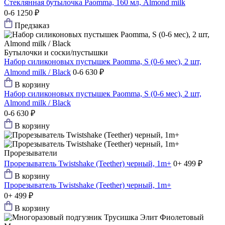
Стеклянная бутылочка Paomma, 160 мл, Almond milk
0-6
1250 ₽
Предзаказ
Бутылочки и соски/пустышки
Набор силиконовых пустышек Paomma, S (0-6 мес), 2 шт,
Almond milk / Black
0-6
630 ₽
В корзину
Набор силиконовых пустышек Paomma, S (0-6 мес), 2 шт,
Almond milk / Black
0-6
630 ₽
В корзину
Прорезыватели
Прорезыватель Twistshake (Teether) черный, 1m+
0+
499 ₽
В корзину
Прорезыватель Twistshake (Teether) черный, 1m+
0+
499 ₽
В корзину