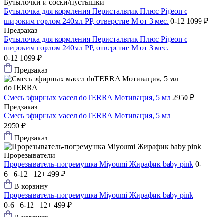
Бутылочки и соски/пустышки
Бутылочка для кормления Перистальтик Плюс Pigeon с
широким горлом 240мл PP, отверстие М от 3 мес.
0-12
1099 ₽
Предзаказ
Бутылочка для кормления Перистальтик Плюс Pigeon с
широким горлом 240мл PP, отверстие М от 3 мес.
0-12
1099 ₽
Предзаказ
doTERRA
Смесь эфирных масел doTERRA Мотивация, 5 мл
2950 ₽
Предзаказ
Смесь эфирных масел doTERRA Мотивация, 5 мл
2950 ₽
Предзаказ
Прорезыватели
Прорезыватель-погремушка Мiyoumi Жирафик baby pink
0-
6 6-12 12+
499 ₽
В корзину
Прорезыватель-погремушка Мiyoumi Жирафик baby pink
0-6 6-12 12+
499 ₽