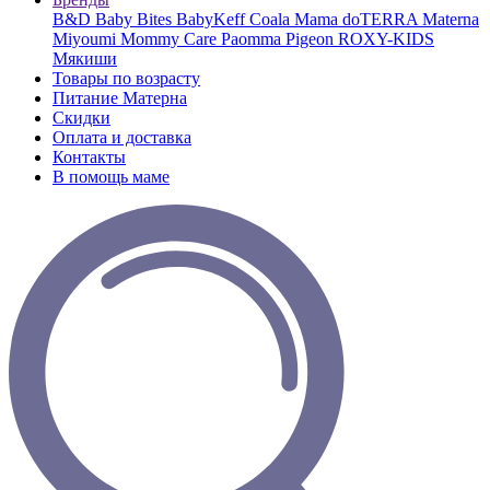
B&D
Baby Bites
BabyKeff
Coala Mama
doTERRA
Materna
Miyoumi
Mommy Care
Paomma
Pigeon
ROXY-KIDS
Мякиши
Товары по возрасту
Питание Матерна
Скидки
Оплата и доставка
Контакты
В помощь маме